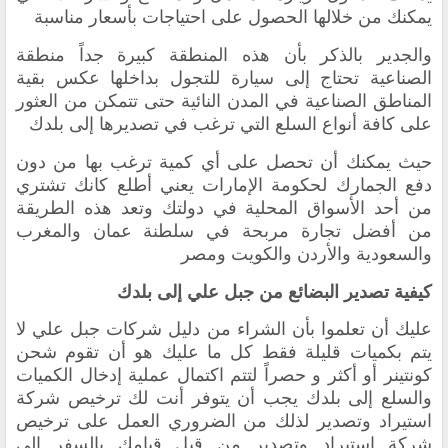
يمكنك من خلالها الحصول على احتياجات بأسعار مناسبة
‏والجدير بالذكر بأن هذه المنطقة كبيرة جداً منطقة
الصناعية تحتاج إلى سيارة للتجول بداخلها عكس بقية
المناطق الصناعية في المدن النائية حتى تتمكن من العثور
على كافة أنواع السلع التي ترغب في تصديرها إلى بلدك
حيث يمكنك أن تحصل على أي كمية ترغب بها من دون
دفع الجمارك لحكومة الإمارات يعني أطلع كانك تشتري
من أحد الأسواق المحلية في دولتك وتعد هذه الطريقة
من
أفضل تجارة مربحة في سلطنة عمان والمغرب
والسعودية والأردن والكويت ومصر
‏كيفية تصدير البضائع من جبل علي إلى بلدك
‏عليك أن تعلموا بأن الشراء من دليل شركات جبل علي لا
يتم بكميات قليلة فقط كل ما عليك هو أن تقوم شحن
كونتينر أو أكثر و حصراً لتتم اكتمال عملية إدخال الكميات
والسلع إلى بلدك يجب أن يتوفر أنت لك ترخيص شركة
استيراد وتصدير لذلك من الضروري العمل على ترخيص
شركة استيراد وتصدير من قبل ‏قيامك بالسفر إلى