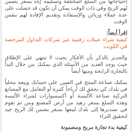
إحتياجاتها من السلع المختلفة وتسليمه إياه بسعر يضمن
لهم ‏الربح وفي ذات الوقت يمكن أن تكون قد حصلت على
عدة عملاء وزبائن والإستفادة وتقديم الإفادة لهم بنفس
الوقت
‏اقرأ أيضاً:
‏كيفية شراء عملات رقمية ‏عبر شركات التداول المرخصة
في الكويت
‏والجدير بالذكر بأن الأفكار بحيث لا تنتهي على الإطلاق
حيث يوجد العديد من الأسئلة الذي يمكنك من خلال البدأ
بالتجارة الرابحة ومنها أيضاً
يمكنك صناعة المنتج في الصين على حسابك وبيعه محلياً
في بلدك كي يحقق لك أرباحاً كثيرة أو التعامل مع المصانع
التركية صناعة الألبسة أو أكسسوارات ‏لشراء الألبسة
وهذه السلع ‏بسعر زهيد من أرض المصنع ومن ثم تقوم
في تصديرها إلى بلدك لبيعها بسعر يضمن لك الربح جيد
لتحقيق الثراء
‏كيفية بدء تجارة مربح ومضمونة