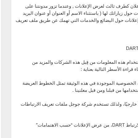
mi) يستعين بشركات إعلان كطرف ثالث لعرض الإعلانات , وعندما تزور مدونتنا على
ل زياراتك لها ( باستثناء الاسم أو العنوان أو عنوان البريد
م إعلانات حول البضائع والخدمات التي تهمك عن طريق ملف تعريف
استخدام هذه المعلومات من قِبل هذه الشركات والمزيد من
راءة الأسطر التالية بعناية :
سة الخصوصية الموجودة في هذه الوثيقة تمثل الخطوط العريضة
دامها من قبلنا ومن قبل معلنينا .
، بصفتها مورِّدًا مالياً خارجيًا، ولذلك تستخدم شركة جوجل ملفات تعريف الارتباطات
•وبذلك ستتمكّن Google، باستخدام ملف تعريف الارتباط DART، من عرض الإعلانات “حسب الاهتمامات”