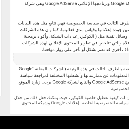
الخاصة بموقعنا وبكم، ومن هذه الشركات مثلا شركة Google وبرنامجها الإعلاني Google AdSense وهي شركة
الطرف الثالث في سياسة الخصوصية فهي تتابع مثل هذه البيانات
ين جودة إعلاناتها وقياس مدى فعاليتها. كما وان هذه الشركات
وسائل تقنية مثل ( الكوكيز، إعدادات الشبكة، وأكواد برمجية
اه والتي تتلخص في تطوير المحتوى الإعلاني لهذه الشركات
اف أخرى قد تضر بشكل أو بآخر على زوار موقعنا.
وبالطبع فإن عليك مراجعة سياسة الخصوصية الخاصة بالطرف الثالث في هذه الوثيقة (الشركات المعلنة “Google
زيد من المعلومات عن ممارساتها وأنشطتها المختلفة لمراجعة سياسة
الخصوصية للبرنامج الإعلاني الأول في مجمع البرامج Google AdSense والتابع لشركة Google يرجى زيارة الموقع
الخصوصية
ين لك كيفية تعطيل خاصية الكوكيز، حيث يمكنك فعل ذلك من خلال
صية الخاصة بإعلانات Google وشبكة المحتوى.