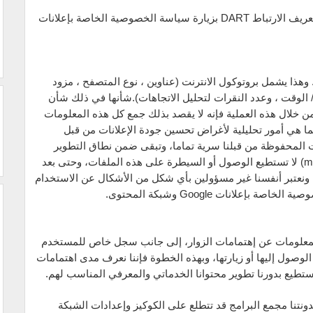
•وطبعاً يمكن لزوارنا الكرام تعطيل استخدام ملف تعريف الارتباط DART بزيارة سياسة الخصوصية الخاصة بإعلانات
ت الدخول. وهذا يشمل بروتوكول الانترنت (عناوين ، نوع المتصفح ، مزود
/ الوقت ، وعدد النقرات لتحليل الاتجاهات).شأنها في ذلك شأن
من خلال هذه العملية فإنه لا يقصد بذلك جمع كل هذه المعلومات
ا هي أمور تحليلية لأغراض تحسين جودة الإعلانات من قبل
ومات المحفوظة من قبلنا سرية تماما، وتبقى ضمن نطاق التطوير
والتحسين الخاص بموقعنا فقط .مدونة ( mida1.com) لا تستطيع الوصول أو السيطرة على هذه الملفات، وحتى بعد
 ونعتبر أنفسنا غير مسؤولين بأي شكل من الأشكال عن الاستخدام
لانات Google وشبكة المحتوى.
ز لتخزين المعلومات عن إهتمامات الزوار، إلى جانب سجل خاص للمستخدم
صول إليها أو زيارتها، وبهذه الخطوة فإننا نعرف مدى اهتمامات
نستطيع بدورنا تطوير محتوانا الخدماتي والمعرفي المناسب لهم.
تنا مجمع البرامج قد تتطلع على الكوكيز وإعدادات الشبكة