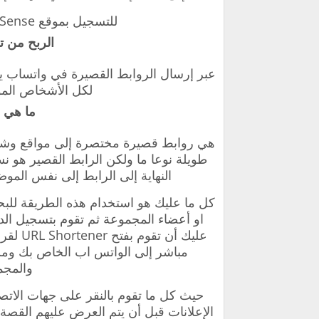
‏للتسجيل بموقع ySense ومعرفة المزيد التفاصيل أدخلوا
‏الربح من 
‏عبر إرسال الروابط القصيرة في واتساب ي
لكل الأشخاص المو
‏ما هي 
‏هي روابط قصيرة مختصرة إلى مواقع وشبكا
طويلة نوعا ما ولكن الرابط القصير هو
النهاية إلى الرابط إلى نفس المو
‏كل ما عليك هو استخدام هذه الطريقة للبح
او أعضاء المجموعة ثم تقوم بتسجيل الد
عليك أن
مباشر إلى الواتس اب الخاص بك ومشا
والمجم
‏حيث كل ما تقوم بالنقر على جهات الات
الإعلانات قبل أن يتم العرض عليهم القصة 