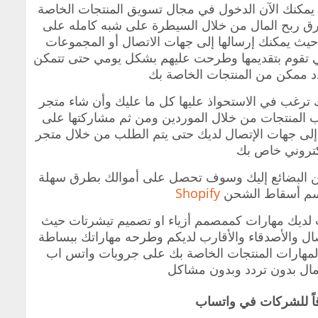
بع يمكنك الآن الدخول في مجال تسويق المنتجات الخاصة
ق ربح المال من خلال السيطرة على شبه كامله على
 حيث يمكنك إرسالها إلى جهات الاتصال أو المجموعات
ي تقوم بتقديمها وطرحت عليهم بشكل يومي حتى تتمكن
 ممكن من المنتجات الخاصة بك
ك ترغب في الاستحواذ عليها كل ما عليك وأن شاء متجر
لب المنتجات من خلال الموردين ومن ثم مشاركتها على
إلى جهات الإتصال لديك حتى يتم الطلب من خلال متجر
كتروني خاص بك
البضائع إليك وسوف تحصل على أموالك بطرق سهلة
سم أسقاط الشحن
Shopify
انت لديك مهارات كممصمم أزياء او تصميم تيشرتات حيث
ل والأصدقاء والأقارب لديكم وطرحه مهاراتك ببساطة
مهارات المنتجات الخاصة بك على جروبات واتس اب
ال بدون تردد وبدون مشاكل
اً للشركات في واتساب