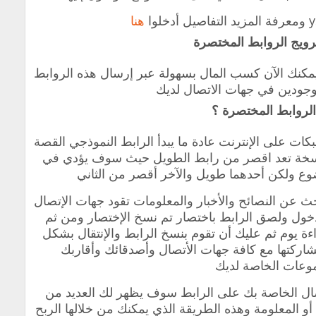
هنا
ترويج الروابط المختصرة
مكنك الآن كسب المال بسهولة عبر إرسال هذه الروابط
جودين في جهات الاتصال لديك
الروابط المختصرة ؟
ت على الإنترنت عادة ما يبدأ الرابط النموذجي القصة
 نسخة تعد اقصر من رابط الطويل ‏حيث سوف يؤدي في
ضوع ولكن أحدهما طويل والآخر أقصر من الثاني
ث عن النصائح والأخبار والمعلومات تقود جهات الإتصال
خول ولصق الرابط باختصار تم نسخ الإختصار ومن ثم
 تقوم بفتح URL Shortener ‏لقراءة يوم ثم عليك أن تقوم بنسخ الرابط والإنتقال بشكل
ركتها مع كافة جهات الأتصال وأصدقائك وأقاربك
وعات الخاصة لديك
صال الخاصة بك على الرابط سوف يظهر لك العديد من
أو المعلومة وهذه الطريقة الذي يمكنك من خلالها الربح