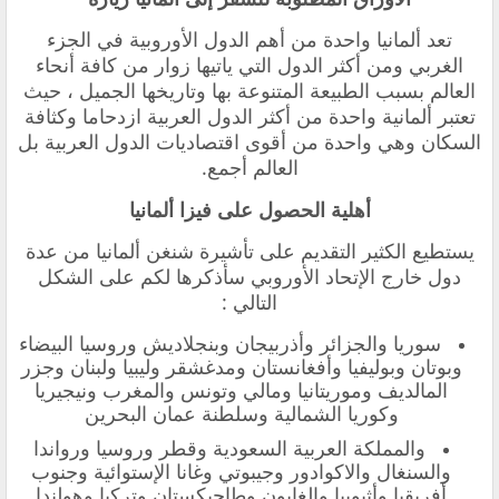
‏تعد ألمانيا واحدة من أهم الدول الأوروبية في الجزء
الغربي ومن أكثر الدول التي ياتيها زوار من كافة أنحاء
العالم بسبب الطبيعة المتنوعة بها وتاريخها الجميل ، حيث
تعتبر ألمانية واحدة من أكثر الدول العربية ازدحاما وكثافة
السكان وهي واحدة من أقوى اقتصاديات الدول العربية بل
العالم أجمع.
‏أهلية الحصول على فيزا ألمانيا
‏يستطيع الكثير التقديم على تأشيرة شنغن ألمانيا من عدة
دول خارج الإتحاد الأوروبي سأذكرها لكم على الشكل
التالي :
‏سوريا والجزائر وأذربيجان وبنجلاديش وروسيا البيضاء
وبوتان وبوليفيا وأفغانستان ومدغشقر وليبيا ولبنان وجزر
المالديف وموريتانيا ومالي وتونس والمغرب ونيجيريا
وكوريا الشمالية وسلطنة عمان البحرين
والمملكة العربية السعودية وقطر وروسيا ورواندا
والسنغال والاكوادور وجيبوتي وغانا الإستوائية وجنوب
أفريقيا وأثيوبيا والغابون وطاجيكستان وتركيا وهولندا