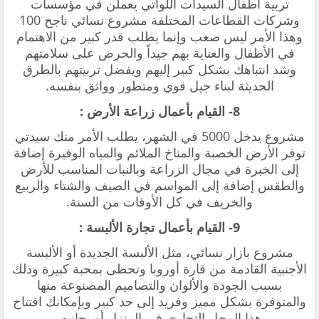
تربية أطفال السيدات اللواتي يعملن في مؤسسات
وشركات القطاعات المختلفة مشروع نسائي ناجح 100
وهذا الأمر ليس صعب وإنما يطلب قدر كبير من الاهتمام
في الأطفال والعناية بهم جيداً والحرص على سلامتهم
وشد انتباهك بشكل كبير إليهم ويفضل تربيتهم بالطرق
الحديثة لبناء جيل قوي ومتطور وواثق بنفسه.
8- القيام بأعمال زراعة الأرض :
مشروع يدخل 5000 في الشهر، يطلب الأمر منك سيدتي
توفر الأرض الخصبة والمناخ الملائم والمياه الوفيرة إضافة
إلى الخبرة في مجال الزراعة وبالنبات المناسب للأرض
والطقس إضافة إلى المواسم في الصيف والشتاء والربيع
والخريف في كل الأوقات من السنة.
9- القيام بأعمال تجارة الألبسة :
مشروع بازار نسائي، مثل الألبسة الجديدة أو الألبسة
الأجنبية القادمة من قارة أوروبا وتحظى بمحبة كبيرة وذلك
بسبب الجودة والألوان والتصاميم المصنوعة منها
والمتوفرة بشكل مميز وفريد إلى حد كبير وبإمكانك افتتاح
هذا المحل التجاري في المنزل أو بجانبه.