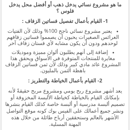
ما هو مشروع نسائي يدخل ذهب أو أفضل محل يدخل
فلوس ؟
1- القيام بأعمال تفصيل فساتين الزفاف :
يعتبر مشروع نسائي ناجح 100% وذلك لأن الفتيات
العرائس الصغيرات يحبون أن يصمموا فساتين زفافهم
لوحدهم ودون أن يكون مشابه لأي فستان زفاف آخر
إضافة إلى أنهم يطلبون ألوان مميزة وموديلات
مغايرة للمنتجات المتوفرة في الأسواق ويحقق هذا
المشروع عائد مادي كبير وذلك لأن ثمن فساتين الزفاف
باهظة الثمن بالمليون.
2- القيام بأعمال الخياطة والتطريز :
يعد أشهر مشروع ربح يومي ومشروع مربح حقيقةً لأنه
بإمكانك القيام بالخياطة كخياطة الألبسة المخزوقة أو
تصميم ألبسة مدرسية أو ألبسة خاصة كذلك القيام بنشرها
ونشر جميع أعمالك على الفيس بوك كونه موقع التواصل
الأشهر بالعالم وستحققين أرباح طائلة من خلال هذه
المهنة المسلية.