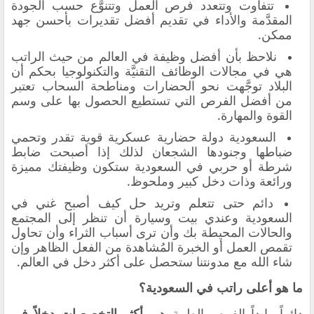
تتفاوت وتتعدد فرص العمل وتتنوَّع حسب الجودة
المقدَّمة والأداء في تقديم أفضل تقديرات بأحسن جهد
ممكن.
نلاحظ بأن أفضل وظيفة في العالم من حيث الراتب
هي في مجالات الوظائف التقنيَّة والتكنولوجيا بحكم أن
البلاد توجَّهت نحو الحضارات ومناطحة السحاب تعتبر
من أفضل الفرص التي تستطيع الحصول بها على وسم
القوة والمهارة.
السعودية دولة حضارية عسكرية قوية تقدر وتحمي
ضباطها وجنودها الشجعان لذلك إذا أصبحت ضابط
شرطة أو حربي في السعودية ستكون وظيفتك مميزة
ورائعة وذات دخل كبير وملحوظ.
دائم حتى تتعلم وتريد حل كيف أصبح غني في
السعودية وعندي بيت وسيارة أن تنظر إلى المجتمع
والحالات المحيطة بك وأن ترى أسباب الثراء وأن تحاول
تقمص العمل أو الخبرة المُشاهدة من الفعل الظاهر وإن
شاء الله مع مدونتنا ستحصل على أكثر دخل في العالم.
ما هو أعلى راتب في السعودية؟
دائماً وابداً الفرص الطبية هي
أكثر التخصصات دخلاً في