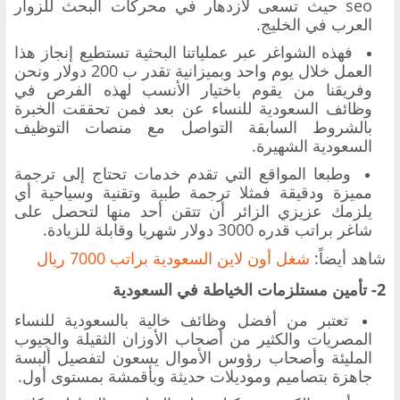
seo حيث تسعى لازدهار في محركات البحث للزوار
العرب في الخليج.
فهذه الشواغر عبر عملياتنا البحثية تستطيع إنجاز هذا
العمل خلال يوم واحد وبميزانية تقدر ب 200 دولار ونحن
وفريقنا من يقوم باختيار الأنسب لهذه الفرص في
وظائف السعودية للنساء عن بعد فمن تحققت الخبرة
بالشروط السابقة التواصل مع منصات التوظيف
السعودية الشهيرة.
وطبعا المواقع التي تقدم خدمات تحتاج إلى ترجمة
مميزة ودقيقة فمثلا ترجمة طبية وتقنية وسياحية أي
يلزمك عزيزي الزائر أن تتقن أحد منها لتحصل على
شاغر براتب قدره 3000 دولار شهريا وقابلة للزيادة.
شاهد أيضاً:
شغل أون لاين السعودية براتب 7000 ريال
2- تأمين مستلزمات الخياطة في السعودية
تعتبر من أفضل وظائف خالية بالسعودية للنساء
المصريات والكثير من أصحاب الأوزان الثقيلة والجيوب
المليئة وأصحاب رؤوس الأموال يسعون لتفصيل ألبسة
جاهزة بتصاميم وموديلات حديثة وبأقمشة بمستوى أول.