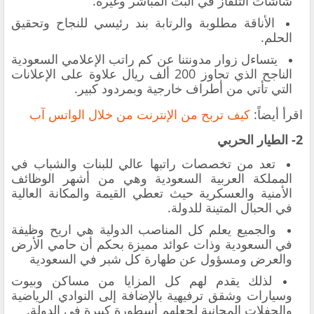
شاشات التلفاز في البث المباشر وغيره.
الأناقة مطلوبة والرتابة بند رئيسي للنجاح وتحقيق
الحلم.
يتساءل زوار مدونتنا عن كم راتب الإعلامي السعودية
الناجح الذي تجاوز 200 ألف ريال علاوة على الإعلانات
التي تأتي من أطراف خارجية وبمردود كبير.
اقرأ أيضاً:
كيف تربح من الإنترنت من خلال الواتس آب
2- الطيار الحربي
تعد من تخصصات راتبها عالي للبنات والشباب في
المملكة العربية السعودية وهي من أشهر الوظائف
الأمنية والعسكرية حيث تعطي القيمة والمكانة العالية
في الحبال المتينة للدولة.
والجميع يعلم كل المناصب الدولية هي اريح وظيفة
في السعودية وذات عوائد مميزة بحكم أن حامي الأرض
والعرض ومسؤول عن طهارة كل شبر في السعودية
لذلك يقدم لهم كل المزايا من مساكن وبيوت
وسيارات وشقق ترفيهية بالإضافة إلى النوادي الرياضية
والحفلات المجانية لجعلهم أسطورة كبيرة في الدولة.