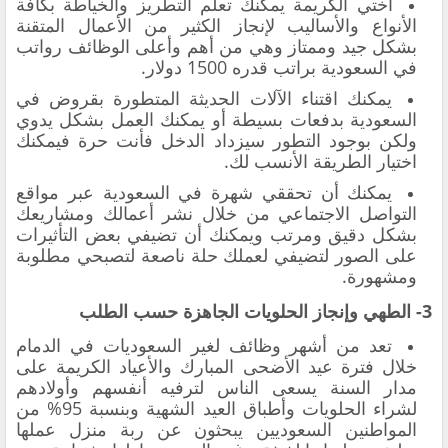
أختي الكريمة يمكنك تعلم التطريز والخياطة بكافة
الأنواع والأساليب لإنجاز الكثير من الأعمال المتقنة
بشكل جيد وممتاز وهي من أهم وأعلى الوظائف رواتب
في السعودية براتب قدره 1500 دولار.
يمكنك اقتناء الآلات الحديثة المتطورة بقروض في
السعودية بدفعات بسيطة أو يمكنك العمل بشكل يدوي
ولكن بوجود التطور سيزداد الدخل فأنت حرة فيمكنك
اختيار الطريقة الأنسب لك.
يمكنك أن تحققي شهرة في السعودية عبر مواقع
التواصل الاجتماعي من خلال نشر أعمالك ومشاريعك
بشكل دقيق ومرتب ويمكنك أن تضيفي بعض التأثيرات
على الصور لتضيفي لعملك حلة ناصعة لتصبحي مطلوبة
ومشهورة.
3- الطهي وإنجاز الحلويات الجاهزة حسب الطلب
تعد من أشهر وظائف لغير السعوديات في الدمام
خلال فترة عيد الأضحى المبارك والأعياد الكريمة على
مدار السنة يسعى الناس لترفيه أنفسهم وأولادهم
لشراء الحلويات وأطباق العيد الشهية وبنسبة 95% من
المواطنين السعوديين يبحثون عن ربة منزل عملها