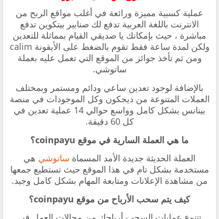
عملية كسبية مميزة ورائعة في أغلب مواقع الربح من
الانترنت باللغة العربية تدفع لك صنابير بيتكوين تدفع
مباشرة ، حيث بإمكانك يا صديقي القيام بمماثلة للتعدين
ولكن لمدة ساعة فقط تقوم بالضغط على الأيقونة calim
ومن ثم تأخذ جوائز من الموقع التي تعمل عليه بعملة
ساتوشي.
بالإضافة لوجود تعدين ساعي ودائم ومستمر وبمختلف
العملات المتنوعة من ديجكون وكل الموجودات في منصة
بينانس بشكل كامل وواسع حوالي 14 عملية تعدين في
كل 60 دقيقة.
ما هي العملة السارية في موقع coinpayu؟
العملة الحديثة جديدة الأمد المسماة
ساتوشي
هي
مستخدمة بشكل تام في هذا الموقع حيث تستطيع جمعها
من مشاهدة الإعلانات ومتابعة المهام بشكل كامل وجيد.
كيف يتم سحب الأرباح من موقع coinpayu؟
تتنوع عمليات السحب أرباحك من مجالات العمل في