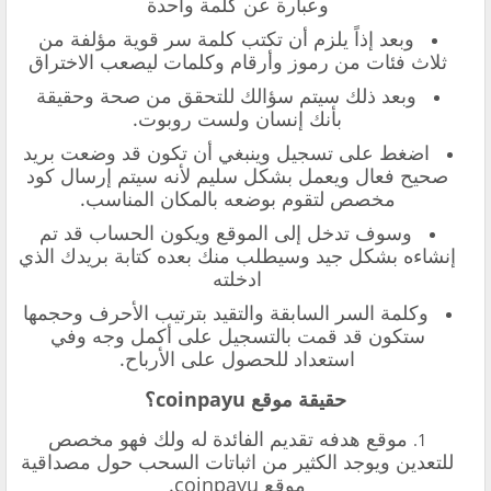
وعبارة عن كلمة واحدة
وبعد إذاً يلزم أن تكتب كلمة سر قوية مؤلفة من
ثلاث فئات من رموز وأرقام وكلمات ليصعب الاختراق
وبعد ذلك سيتم سؤالك للتحقق من صحة وحقيقة
بأنك إنسان ولست روبوت.
اضغط على تسجيل وينبغي أن تكون قد وضعت بريد
صحيح فعال ويعمل بشكل سليم لأنه سيتم إرسال كود
مخصص لتقوم بوضعه بالمكان المناسب.
وسوف تدخل إلى الموقع ويكون الحساب قد تم
إنشاءه بشكل جيد وسيطلب منك بعده كتابة بريدك الذي
ادخلته
وكلمة السر السابقة والتقيد بترتيب الأحرف وحجمها
ستكون قد قمت بالتسجيل على أكمل وجه وفي
استعداد للحصول على الأرباح.
حقيقة موقع coinpayu؟
موقع هدفه تقديم الفائدة له ولك فهو مخصص
للتعدين ويوجد الكثير من اثباتات السحب حول مصداقية
موقع coinpayu.