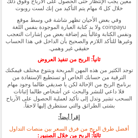
معين يجب الإنتظار حتى الحصول على الأرباح وفوق ذلك
خلال كل 4 مهام يتم التأكيد من إنك لست روبوت
وفي بعض الأحيان تظهر شاشة في وسط موقع
coinpayu ولا بد كتابة العبارة الموجودة بنفس اللغة
ونفس الكتابة وغالباً يتم إضافة بعض من إشارات التعجب
وغيرها للتأكد اللازم والصحيح بأن الداخل في هذا الحساب
حقيقي غير وهمي.
ثانياً: الربح من تنفيذ العروض
توجد الكثير من هذه المهن المربحة وبتنوع مختلف فيمكنك
الترقية من حسابك الخاص أو تستطيع الإستفادة من
برنامج الربح من الإحالة لكن يا صديقي طالما وجود مهام
فلا داعي للنشر والبحث عن أشخاص طالما إثباتات
السحب تشير وتدل إلى تأكيد لعملية الحصول على الأرباح
بشتى الطرائق والتي سنتطرق إليها لاحقاً.
إقرأ أيضاً:
أفضل طرق الربح من فرق السعر بين منصات التداول
ثالثاً: الربح من خلال الصنبور: