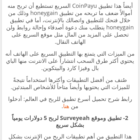
أيضاً هذا تطبيق CoinPayu السريع تستطيع أن تربح منه
أموالاً ضعف ما تربحه من تطبيق honeygain وذلك من
خلال فتحك للتطبيق واتصالك بالإنترنت، أما في تطبيق
honeygain يتطلب منك دعوة أصدقاء وإحالة روابط ولن
تحصل على المزيد من المال مثل موقع السريع على
الهاتف النقال.
من الميزات التي يتمتع بها التطبيق السريع على الهاتف أنه
يحتوي أكثر طرق السحب انتشاراً على الانترنت منها الباي
بال وفيزا كارد والبيتكوين.
صُنف من أفضل التطبيقات وأكثرها استخداماً نتيجةً
للميزات التي يحتويها وأيضاً متاحاً للأشخاص المبتدئين.
رابط شرح تحميل أسرع تطبيق للربح في العالم: أدخلوا
من
هنا
.
2- تطبيق وموقع Surveyeah لربح 5 دولارات يومياً
بشكل سريع
هذا التطبيق من أهم تطبيقات الربح من الإنترنت بشكلٍ