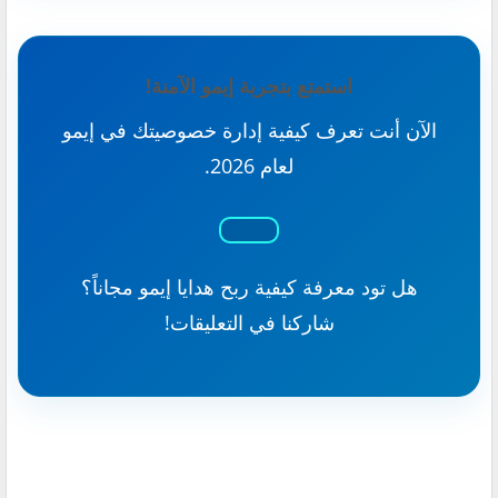
استمتع بتجربة إيمو الآمنة!
الآن أنت تعرف كيفية إدارة خصوصيتك في إيمو
لعام 2026.
هل تود معرفة كيفية ربح هدايا إيمو مجاناً؟
شاركنا في التعليقات!