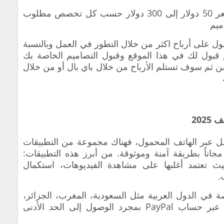
‏جميع الوظائف في هذا الموقع تبدأ من سعر 50 دولار إلى 300 دولار حسب كل تخصص مطلوب
ميم
صول على أرباح اكثر من خلال التطور في العمل وبالنسبة
قبول لك في هذا الموقع وقبول التصاميم الخاصة بك
ن ثم سوف تستلم الأرباح من خلال باي بال أو من خلال
202
ل عبر الهاتف المحمول، فهناك مجموعة من التطبيقات
مجاناً بطريقة آمنة وموثوقة. من أبرز هذه التطبيقات:
Ca وFreeCash وSweatcoin، حيث تعتمد أغلبها على مشاهدة الفيديوهات، استكمال
.
في الدول العربية مثل السعودية، المغرب، الجزائر،
ومصر، وتتيح لك استلام أرباحك مباشرة عبر حساب PayPal بمجرد الوصول إلى الحد الأدنى