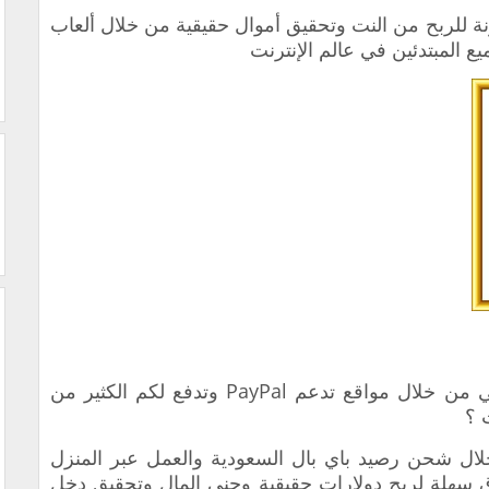
 للربح من النت وتحقيق أموال حقيقية من خلال ألعاب
هل تبحث عن طريقة الربح المال ‏الحقيقي من خلال مواقع تدعم PayPal وتدفع لكم الكثير من
 ؟
لال
شحن رصيد باي بال السعودية و
العمل عبر المنزل
هلة لربح دولارات حقيقية وجني المال وتحقيق ‏دخل