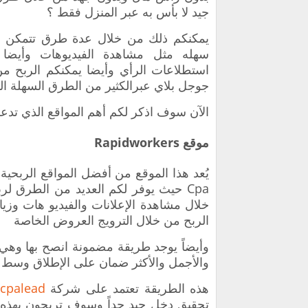
جيد لا بأس به عبر المنزل فقط ؟
‏يمكنكم ذلك من خلال عدة طرق تتمكن من
سهله مثل مشاهدة الفيديوهات وأيضا ت
استطلاعات الرأي وأيضا يمكنكم الربح من 
‫جوجل بلاي عبرالكثير من الطرق السهلة الم
‏‏الآن سوف اذكر لكم أهم المواقع الذي تدعم ربح رصيد PayPal بشكل مج
موقع Rapidworkers
‏يُعد هذا الموقع من أفضل المواقع الربحي
Cpa ‏حيث يوفر لكم العديد من الطرق ل
خلال مشاهدة الإعلانات والفيديو هات وزيار
الربح من خلال الترويج العروض الخاصة
‏وأيضاً يوجد طريقة مضمونة انصح بها وهي 
والأجمل والأكثر ضمان على الإطلاق وسط و
‏هذه الطريقة تعتمد على شركة
cpalead
م