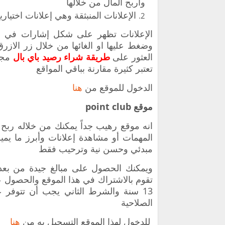
وأربح المال من خلالها
‏الإعلانات المنبثقة وهي إعلانات اختيار
‏الإعلانات تظهر على شكل إشارات في ا
وضغط عليها او الغائها من خلال زر الازر
العثور على
طريقة شراء رصيد باي بال
مجان
تعتبر كثيرة مقارنة بباقي المواقع
الدخول للموقع من
هنا
موقع point club
‏انه موقع رهيب جداً يمكنك من خلاله رب
المهمات أو مشاهدة إعلانات وأبرز ما يم
مبدئي وحسن نية وترحيب فقط
‏ويمكنك الحصول على مبالغ ‏جيدة من بع
تقوم بالاشتراك في هذا الموقع والحصول 
13 سنة والشرط الثاني يجب أن تتوفر 
الصلاحية
‏ ‏للدخول لهذا الموقع التسجيل به من
هنا