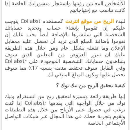
للآشخاص المعلنين رؤيتها واستئجار منشوراتك الخاصة إذا
كانت تناسب مع إحتياجاتهم
للبدء
الربح من موقع انترنت
كمستخدم Collabst يتوجب
عليكم إن تقوموا بإنشاء حساب وتحديد حساباتك
الشخصية التي ستنشرها بالإضافة ايضاً يجب عليك إن
تقوموا بإضافة المبلغ الذي تريد أن تحصل عليه ممقابل
الإعلان وما تفعله بشكل عام ومن خلال هذه الطريقة
عليك ان تنتزر العروض من المعلنين الذين سوف
يشاهدون حساباتك الشخصية الموجودة على Collabstr
وفي النقابل سوف تحتفظ منصة بنسبة 17٪ مما سوف
تحصل عليها ويكون المبلغ المتبقي لك
كيفية تحقيق الربح من تيك توك ؟
إنها طريقة رائعة ومميزة لتحقيق ربح من انستقرام وتيك
توك من خلال الواجهة التي يقدمها Collabstr إذا كنت
ترغب في حصول على الأرباح من خلال هذه التطبيقات
وتقوم بتجربة حظك في هذا المجال عبر شبكات التواصل
الأجتماعي الخاصة