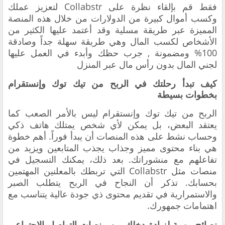
فقط قم بإلقاء نظرة على Collabstr لتعزيز عملك
وكسب أموال كبيرة من الدولارات من خلال هذه المنصة
المميزة عبر طريقة مسلية وقد أعتمد عليها الكثير من
الأشخاص لكسب المال وهي طريقة سهلة جداً وصادقة
100% ومضمونة , جرب حظك وأبدء في العمل عليها
لجني المال بدون رأس مال عبر المنزل
كيف تبدأ رحلتك في الربح من تيك توك وإنستقرام
بخطوات بسيطة
الربح من تيك توك وإنستقرام ليس بالأمر الصعب كما
يعتقد البعض، بل يمكن لأي شخص يمتلك هاتف ذكي
وحساب نشط على هذه المنصات أن يبدأ فوراً. أهم خطوة
هي بناء محتوى مميز وجذاب يجذب المتابعين ويزيد من
تفاعلهم مع منشوراتك. بعد ذلك، يمكنك التسجيل في
منصات مثل Collabstr التي تربطك بالمعلنين المهتمين
بحسابك. تذكر أن النجاح في الربح يتطلب الصبر
والاستمرارية في تقديم محتوى ذي جودة عالية يتناسب مع
اهتمامات جمهورك.
نصائح مهمة لزيادة دخلك من منصات التواصل الاجتماعي