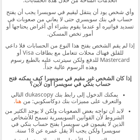
وأي شخص يود أن ينتقل ليقيم في سويسرا يجب أن يفتح
حساب في بنك سويسري حتى لا يعاني من صعوبات في
تسديد فواتيره أو عندما يقوم بشراء أي أغراض يحتاجها أو
أمور تخص المسكن.
إذا لم يقم الشخص بفتح هذا النوع من الحسابات فلا داعي
للقلق فهناك محلات تتعامل مع بطاقات Visa أو
Mastercard للدفع ولكن سيترتب عليه بالطبع رسوم
وهذه الرسوم عالية جداً.
إذا كان الشخص غير مقيم في سويسرا كيف يمكنه فتح
حساب بنكي في سويسرا أون لاين؟
يمكنك الدخول إلى رابط بنك
dukascopy
التالي
والتعرف على
مميزات بنك دوكاسكوبي
: من
هنا
.
لابد أن تواجه بعض الصعوبات ولكن لا يوجد الكثير من
الشروط لأن القوانين السويسرية تسمح للأشخاص
الذين لا يقيمون في سويسرا بفتح حساب بنكي في
سويسرا ولكن يجب ألا يقل عمره عن 18 سنة.
يجب التنويه بأن الأشخاص الذين لا يستوطنون في