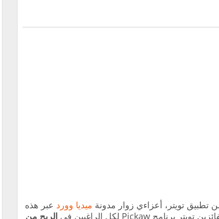
 تطبيق تويتر، أعزاءي زوار مدونة
ميديا وورد
عبر هذه
ج Pickaw لكل الراغبين في
الربح من