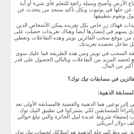
اع الأرض وأصبح وسيلة رائعة للتعلم فأي شيء أو أية
عن حلها في يوتيوب وبكل تأكيد سنجد من يتحدث عن
ول ونقوم بتطبيقها.
ريدات فهناك زر خاص بكل تغريده يمكن الأشخاص الذين
الذي يسهم في إنتشارها أيضاً وهناك تغريدات حصلت على
ربح من موقع سحب الفائزين تويتر وهذه التفاعلات وتعطي
كل تفاعل تحصده تغريدتك.
يقة السحب في تويتر ومن هذه الطريقة فما عليك سوى
لحصد المزيد من التفاعلات وبالتالي الحصول على قدر
أكبر من المال.
فائزين في مسابقات تيك توك؟
لى نوعين هما الذهبية والفضية فالمسابقة الأولى تعد
 وإغراءاً للمتسابقين لكي يشتركوا في تطبيق التيك توك
ستيفاء شروط عديدة لنيل الجائزة والتي تبلغ حوالي
لف دولار أمريكي.
يق شروط المرحلة الذهبية هو امتلاكك لحساب تيك توك