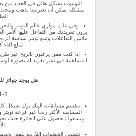
اليوتيوب بشكل هائل في العديد من بق
مشكلة يمكن أن تعترضنا نذهب ونبحث 
الحل
وفي عالم موازي عالم التويتر والتغ
يرون تغريدتك من التفاعل عليها الأمر 
ملايين التفاعلات وتتبع تويتر سياسة ال
مبلغ لقاء 
إذا كنت ممن يرغبون بالربح عبر طر
المساهمة في نشر تغريدتك بصورة أوسع 
هل يوجد جوائز لل
1- المسابقة الذهبية:
تنقسم مسابقات التيك توك بشكل كلي إ
المسابقة الأكثر ربحاً عبر قرعة تويتر
ويسعوا للحصول على الجائزة حيث يجب إ
الأ
تتضمن الخطوات اللازمة للفوز وتحق