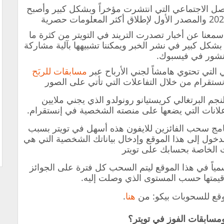
اصل الاجتماعي التي انتشرت مؤخراً وبشكل كبير وأصبح
سمعنا عن أخبار تصدرت التريند في التويتر من كثرة ما
بشكل كبير في نشر الخبر ويمكننا تشبيهها بآلية مشاركة
نشور في فيسبوك.
التي تحتوي هامشاً لجني الأرباح عبر
مسابقات للربَح
إنستقرام من خلال التفاعلات التي تأتي على الصور
جم البرتغالي كريستيانو رونولدو الذي يجني ملايين
لانات التي يضعها على منصته الشخصية في إنستقرام.
رنامج سحب الفائزين للايفون هذه أسهل في تويتر بسبب
خول إلى هذا الموقع وإدخال بياناتك الشخصية التي هي
ات الخاصة بحسابك على تويتر
مياً في هذا الموقع ليتم السحب كل فترة على الجوائز
قيمتها حسب المستوى الذي وصلت إليه.
قع للسحوبات بيكو: من
هنا
.
مسابقات الفوز في تويتر؟