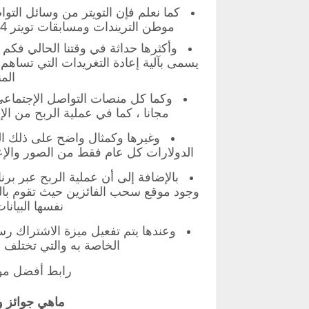
كما نعلم فإن التويتر من وسائل التو
موطن التريندات ومسابقات تويتر 2024 والمصدر الأول لإطلاق أكثر المعلومات حصرية
وأكثرها حداثة في وقتنا الحالي فكم 
يسمى بآلية إعادة التغريدات التي تساهم 
الم
وكما كل منصات التواصل الإجتماعي 
مجانا ، كما في عملية الربح من ال
وغيرها وكمثال واضح على ذلك الن
الدولارات كل عام فقط من الصور والإع
بالإضافة إلى أن عملية الربح عبر ب
وجود موقع سحب الفائزين حيث تقوم بالد
نفسها البيان
وعندها يتم تفعيل ميزة الاشتراك رس
الخاصة به والتي تختلف 
رابط أفضل مو
ماهي جوائز و