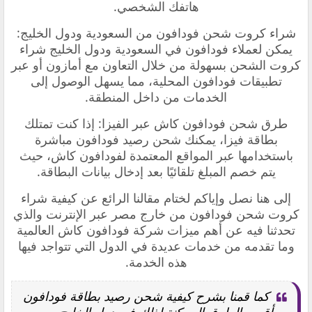
هاتفك الشخصي.
شراء كروت شحن فودافون من السعودية ودول الخليج:
يمكن لعملاء فودافون في السعودية ودول الخليج شراء
كروت الشحن بسهولة من خلال التعاون مع أمازون أو عبر
تطبيقات فودافون المحلية، مما يسهل الوصول إلى
الخدمات من داخل المنطقة.
طرق شحن فودافون كاش عبر الفيزا: إذا كنت تمتلك
بطاقة فيزا، يمكنك شحن رصيد فودافون مباشرة
باستخدامها عبر المواقع المعتمدة لفودافون كاش، حيث
يتم خصم المبلغ تلقائيًا بعد إدخال بيانات البطاقة.
إلى هنا نصل وإياكم لختام مقالنا الرائع عن كيفية شراء
كروت شحن فودافون من خارج مصر عبر الإنترنت والذي
تحدثنا فيه عن أهم ميزات شركة فودافون كاش العالمية
وما تقدمه من خدمات عديدة في الدول التي تتواجد فيها
هذه الخدمة.
كما قمنا بشرح كيفية شحن رصيد بطاقة فودافون
بأقصر الطرق الممكنة لذلك في دول الخليج ومن