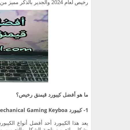
رخيص لعام 2024 والجدير بالذكر مميز من حيث الجودة والسعر والاستمرارية.
ما هو أفضل كيبورد قيمنق رخيص؟
1- كيبورد STOGA Mechanical Gaming Keyboa
يعد هذا الكيبورد أحد أفضل أنواع الكيبور
بشكل رائع من ناحية الشكل والتصميم وق