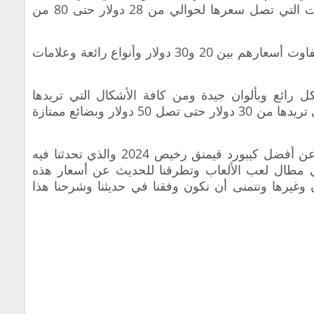
تشكيلة واسعة ومميزة من هذه الكيبوردات التي تصل سعرها لحوالي من 28 دولار حتى 80 من
لمن يرغب بكيبورد جيمنج صغير تترواح وتتفاوت أسعارهم بين 20 و30 دولار وأنواع رائعة وعلامات
 رائع وبألوان جيدة ومن كافة الأشكال التي تريدها
بأسعار وقيم زهيدة جداً حسب العلامة التي تريدها من 30 دولار حتى تصل 50 دولار وبضائع ممتازة
إلى هنا ونصل وإياكم لختام مقالنا الفريد عن أفضل كيبورد قيمنق رخيص 2024 والذي تحدثنا فيه
مطال لعب الألعاب وتطرقنا للحديث عن أسعار هذه
ن وغيرها ونتمنى أن نكون وفقنا في حديثنا وشرحنا هذا