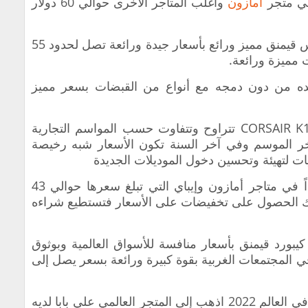
في متجر
أمازون
وأغلب المتاجر الأخرى حوالي 60 دولار
تستطيع شراء كيبورد RGB مع أفضل ماوس قيمنق مميز ورائع بأسعار جيدة ورائعة تصل لحدود 55
 مميزة ورائعة.
وحده من دون دمجه مع أنواع من القبضات بسعر مميز
ومن جهة سعر كيبورد CORSAIR K100 RGB Optical تتراوح وتتفاوت حسب المواسم التجارية
آخر الموسم وفي آخر السنة تكون الأسعار شبه رخيصة
يات لتهيئة وتحسين دخول الموديلات الجديدة
تعد أسعار كيبورد قيمنق صغير رخيص جداً في متاجر أمازون وإيباي التي تبلغ سعرها حوالي 43
ك الحصول على تخفيضات على الأسعار فتستطيع شراءه
ورد قيمنق بأسعار منافسة للأسواق العالمية وبوثوق
ي المجتمعات الغربية بقوة كبيرة ورائعة بسعر يصل إلى
للحصول على اقوى وأفضل كيبورد قيمنق في العالم 2022 اذهب إلى المتجر العالمي علي بابا لديه