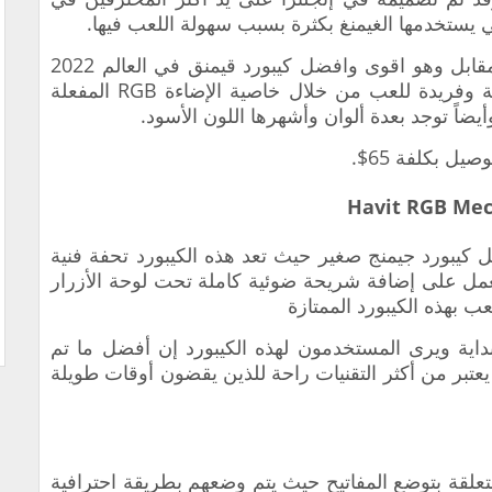
تي يستخدمها الغيمنغ بكثرة بسبب سهولة اللعب فيها.
اقوى وافضل كيبورد قيمنق في العالم 2022
فإنك تستطيع توفير أجواء أكثر من رائعة وفريدة للعب من خلال خاصية الإضاءة RGB المفعلة
أيضاً توجد بعدة ألوان وأشهرها اللون الأسود.
ل بكلفة 65$.
ضل
كيبورد جيمنج صغير
حيث تعد هذه الكيبورد تحفة فنية
مل على إضافة شريحة ضوئية كاملة تحت لوحة الأزرار
عب بهذه الكيبورد الممتازة
علي منذ البداية ويرى المستخدمون لهذه الكيبورد إن أفضل ما تم
عتبر من أكثر التقنيات راحة للذين يقضون أوقات طويلة
متعلقة بتوضع المفاتيح حيث يتم وضعهم بطريقة احترافية