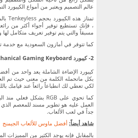
عالم التصميم ويعتبر من أمواع الكيبورد ال
تمتاز هذه الكيبورد بحجم Tenkeyless بالمقابل وهو
،
مسبقاً والتي يتم توفير تعريف متكامل لها و
كما تتوفر في أمازون السعودية مع خدمة توصي
2- كيبورد Havit RGB Mechanical Gaming Keyboard
كيبورد الإضاءة الشاملة يعد واحد من أف
بكل ماتحمله الكلمة من معنى حيث تم الع
لكي تعطي لك انطباعاً رائعاً عند قيامك بالل
كما تحوي على RGB بشكل ف
العمل عليه هو تطوير مسند للمعصم الذي ي
جداً في لعب الألعاب.
شاهد أيضاً:
‏أفضل ماوس للألعاب الجيمنج
بالمقابل فإنه يوجد الكثير من المميزات ال