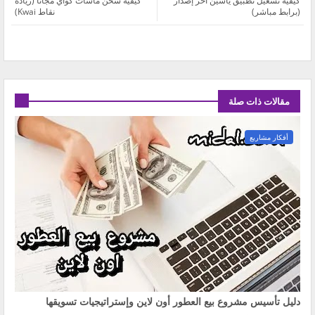
كيفية تشغيل تطبيق ياسين اخر إصدار
كيفية شحن ماسات كواي مجاناً (زيادة
(برابط مباشر)
نقاط Kwai)
مقالات ذات صلة
أفكار مشاريع
دليل تأسيس مشروع بيع العطور أون لاين وإستراتيجيات تسويقها