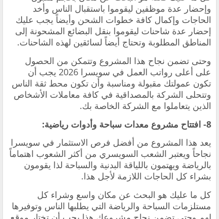
وإحضار عدة موظفين ليقوموا باستقبال الناس وأخد
الحاجات وإكمال كافة خطوات الشحن وأيضاً يجب عليك
إحضار عدة شاحنات ليقوموا بنقل البضائع المشحونة إلى
المناطق المطلوبة وتحتاج أيضاً لسائقين لهذه الشاحنات.
وحتى تضمن نجاح هذا المشروع وتتمكن من الحصول
على أعلى رواتب العمل في سويسرا 2026 يجب أن
تكون عمولتك مقبولة ومناسبة وأن تكون محط ثقة الناس
وتتحلى الشركة بالمصداقية في كافة معاملات الأشخاص
الذين يتعاملوا مع الشركة الخاصة بك.
8- افتتاح مشروع معدات سباحة وأدوات رياضية:
يعد هذا المشروع من أفضل فرص الاستثمار في سويسرا
نجاحاً ويعتبر الشعب السويسري من أكثر الشعوب اهتماماً
بالرياضة ويهتمون باللياقة البدنية والسباحة لذا يقومون
بشراء كل الحاجات اللازمة لأجل هذا.
كل ما عليك هو البحث عن مكان واسع وشراء كل
مستلزمات السباحة والرياضة التي يطلبها الناس وتوفيرها
لهم وحتى تضمن نجاح مشروعك هذا يجب أن تختار موقع