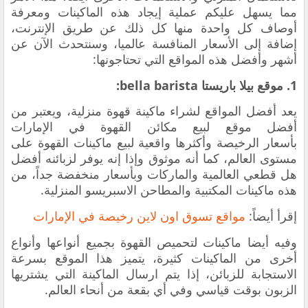
مما يسهل عليكم عملية إيجاد هذه الماكينات ومعرفة
أوصاف كل واحدة منها كل ذلك عن طريق الإنترنت،
إضافة إلى الأسعار المنافسة عالميا، وسنتحدث الآن عن
أشهر وأفضل هذه المواقع التي تحتاجونها:
1. موقع بيلا باريستا bella barista:
يعد
أفضل المواقع لشراء ماكينة قهوة منزلية، ويعتبر من
أفضل موقع لبيع مكائن القهوة في الإمارات
بأسعار الرخيصة وأكثرها واقعية لبيع ماكينات القهوة على
مستوى العالم، كما أنه موثوق وإذا إنه يوفر لزبائنه أفضل
هل قطعي العالمية والماركات وبأسعار منخفضة جداً، من
هذه ماكينات المكتبية والمطاحن الاسبريسو المنزلية.
إقرأ أيضاً:
مواقع تسوق اون لاين رخيصة في الإمارات
وفيه أيضا ماكينات لتحميص القهوة بجميع أنواعها وأنواع
أخرى من الماكينات كثيرة، يتميز هذا الموقع بسرعة
الاستجابة للزبائن، إذا يتم ارسال الماكينة التي يشتريها
الزبون بوقت قياسي وفي أي بقعة من أنحاء العالم.