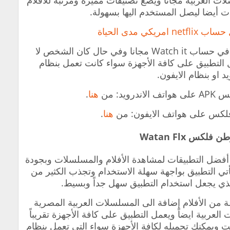
ات العربية مجاناً ويضع تصنيفات مميزة ومرتبة للأفلام
أيضا ليصل المستخدم اليها بسهولة.
مريكي مدى الحياة
 في
حساب Watch it مجانا
وفي حال كان الشخص لا
التطبيق على كافة الأجهزة سواء كانت تعمل بنظام
يد او بنظام الايفون.
APK
على هواتف الاندرويد: من
هنا
.
لكس
على هواتف الايفون: من
هنا
.
 أفضل التطبيقات لمشاهدة الأفلام والمسلسلات وبجودة
يأتي التطبيق بواجهة سهلة الاستخدام وتجذب الكثير من
ذي يجعل استخدام التطبيق سهل جداً وبسيط.
 من الأفلام إضافة الى المسلسلات العربية المصرية
 العربية ايضاً ويعمل التطبيق على كافة الأجهزة تقريباً
التطبيق لا يتجاوز 10 ميجابايت ويمكنك تحميله لكافة الأجهزة سواء التي تعمل بنظام