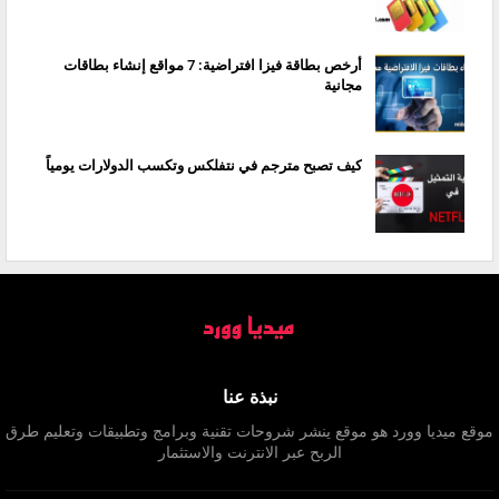
أرخص بطاقة فيزا افتراضية: 7 مواقع إنشاء بطاقات
مجانية
كيف تصبح مترجم في نتفلكس وتكسب الدولارات يومياً
نبذة عنا
موقع ميديا وورد هو موقع ينشر شروحات تقنية وبرامج وتطبيقات وتعليم طرق
الربح عبر الانترنت والاستثمار