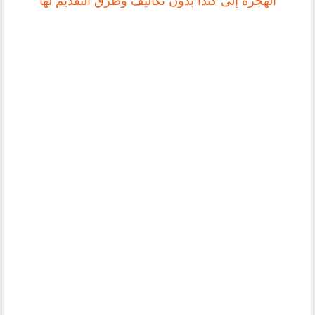
‏الهجرة إلى كندا بدون تكاليف وطرق التقديم لها