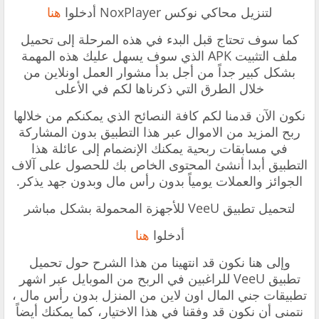
‏لتنزيل محاكي نوكس
NoxPlayer
أدخلوا
هنا
‏كما سوف تحتاج قبل البدء في هذه المرحلة إلى تحميل
ملف التثبيت APK ‏الذي سوف يسهل عليك هذه المهمة
بشكل كبير جداً من أجل بدأ مشوار العمل اونلاين من
خلال الطرق التي ذكرناها لكم في الأعلى
‏نكون الآن قدمنا لكم كافة النصائح الذي يمكنكم من خلالها
ربح المزيد من الاموال عبر هذا التطبيق بدون المشاركة
في مسابقات ربحية يمكنك الإنضمام إلى عائلة هذا
التطبيق أبدا أنشئ المحتوى الخاص بك للحصول على آلاف
الجوائز والعملات يومياً بدون رأس مال وبدون جهد يذكر.
‏لتحميل تطبيق
VeeU
للأجهزة المحمولة بشكل مباشر
أدخلوا
هنا
‏وإلى هنا نكون قد انتهينا من هذا الشرح حول تحميل
تطبيق
VeeU لل
راغبين في الربح من الموبايل عبر اشهر
تطبيقات جني المال ‏اون لاين من المنزل بدون رأس مال ،
نتمنى أن نكون قد وفقنا في هذا الاختيار، كما يمكنك أيضاً