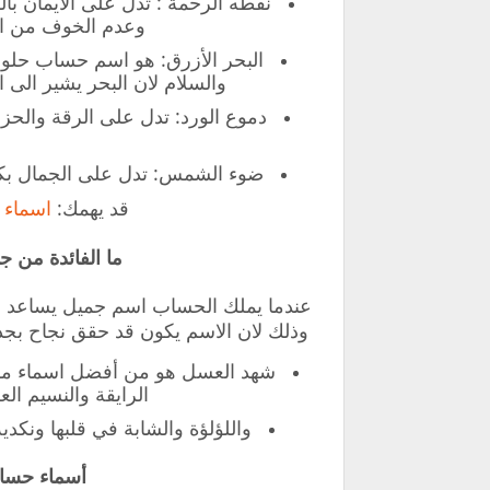
نقطه الرحمة : تدل على الايمان با
وعدم الخوف من الق
البحر الأزرق: هو اسم حساب حلو و
والسلام لان البحر يشير الى ا
دموع الورد: تدل على الرقة والحزن
ا
ضوء الشمس: تدل على الجمال بكا
قد يهمك:
اسماء ا
ما الفائدة من ج
عندما يملك الحساب اسم جميل يساعد ذل
وذلك لان الاسم يكون قد حقق نجاح بجذ
شهد العسل هو من أفضل اسماء مستع
الرايقة والنسيم ال
واللؤلؤة والشابة في قلبها ونكدي
أسماء حسابا