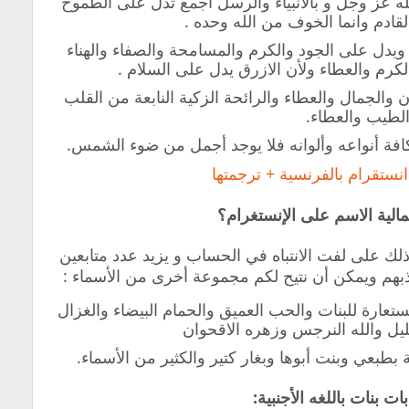
لله عز وجل و بالانبياء والرسل اجمع تدل على الطموح
ادم وانما الخوف من الله وحده .
يدل على الجود والكرم والمسامحة والصفاء والهناء
لكرم والعطاء ولأن الازرق يدل على السلام .
 والجمال والعطاء والرائحة الزكية النابعة من القلب
لطيب والعطاء.
فة أنواعه وألوانه فلا يوجد أجمل من ضوء الشمس.
نستقرام بالفرنسية + ترجمتها
مالية الاسم على الإنستغرام؟
ك على لفت الانتباه في الحساب و يزيد عدد متابعين
بهم ويمكن أن نتيح لكم مجموعة أخرى من الأسماء :
ارة للبنات والحب العميق والحمام البيضاء والغزال
عليل والله النرجس وزهره الاقحوان
ة بطبعي وبنت أبوها وبغار كتير والكثير من الأسماء.
ت بنات باللغه الأجنبية: