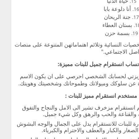
حياة الدنيا
أنا دلوعة بابا
جنة الريحان
بستان العطاء
بسمة حزن
صيات النسائية وتلائم اهتماماتهن المتنوعة على منصات
اصل الاجتماعي."
ساب انستقرام جميل للبنات مميزة:
عزيزتي لحسابك الشخصي احرصي على ان يكون الاسم
رة عن سلوكك وميولاتك وطموحاتك وشخصيتك وهويتك.
ستخدم انستقرام مميز للبنات :
 انستقرام مزخرف تشير الى الامل والنجاح والتفوق
ة والقناعة والحب والرهق وكل شيء جميل.
ة للبنات للانستقرام يدل على الجمال والوجه البشوش
صغار والكبار والعطف والاحترام والكبرياء.