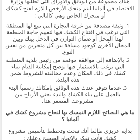
هناك مجموعة من الوثائق والأوراق التي تطلبها وزارة
الاقتصاد في ألمانيا ليتم منحك الأرخص اللازم لفتح كشكك
أو متجرك الخاص وهي كالتالي :
وثيقة مصدقة من غرفة التجارة التي تتبع لها المنطقة
التي ترغب في افتتاح الكشك فيها لتقييم حاجة المنطقة
لهذا المحل أو ضمان التوازن في الدخل بينك وبين
المحال الأخرى كوجود مسافة بين كل متجرين من نفس
النوع.
بالإضافة إلى موافقة موقعة من رئيس بلدية المنطقة
التي ترغب بالاستثمار فيها توضح إمكانية القيام ببناء
كشك في ذلك المكان وعدم مخالفته للشروط ضمن
هذه البلدة.
عندما تتوفر عندك هذه الوثائق بإمكانك رسمياً البدء
بالعمل على بناء الكشك والبدء بجني الأرباح من
مشروعك المصغر هذا.
ما هي النصائح اللازم التمسك بها لنجاح مشروع كشك في
ألمانيا ؟
بداية عزيزي طالما أنك تبحث وتخطط لتأسيس مشروع
كشك فأنت تفكر بالاتجاه الصحيح وعليك :