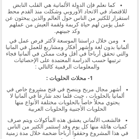
كما نعلم فإن الدولة الألمانية هي القلب النابض
للاقتصاد في الاتحاد الأوروبي وشكلت منذ القدم محط
استقرار للكثير من الناس حول العالم والذين يبحثون عن
عمل يؤمن لهم حياة كريمة ولقمة العيش من عملهم
وكد جبينهم.
ومن خلال دراستنا الموسعة لأكثر فرص عمل في
ألمانيا بدون لغة وأشهر أفكار ومشاريع للعمل في المانيا
والتي تحقق أرباحاً في أقل وقت ممكن في ألمانيا فجاء
ترتيبها حسب الدراسة المعتمدة على الإحصائيات
والمعلومات الرقمية كالتالي :
1- محلات الحلويات :
أشهر مجال مربح وينصح في فتح مشروع خاص في
ألمانيا بالحلويات ، حيث قلما تجد شارعاً في ألمانيا لا
يحتوي محلاً خاصاً بالحلويات مختلفة الأنواع منها
الحلويات الأجنبية والحلويات العربية
فالشعب الألماني يعشق هذه المأكولات ويتم صرف
كميات هائلة منها كل يوم وقد استثمر الكثير من الناس
في هذا المشروع وحققوا أرباحاً ضخمة خلال مدة زمنية