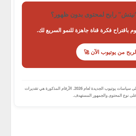
نيتش" رابح لمحتوى بدون ظهور؟
قوم باقتراح فكرة قناة جاهزة للنمو السريع لك.
الربح من يوتيوب الآن 🚀
تم تحديث هذه المعلومات بناءً على سياسات يوتيوب الجديدة لعام 2026. الأرقام المذكورة هي تقديرات
 على نوع المحتوى والجمهور المستهدف.