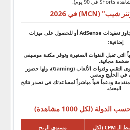
 (MCN) في 2026
يلجأ الكثيرون لشركات الوساطة لتجاوز تعقيدات AdSense أو للحصول على ميزات
إضافية:
اً التي تقبل القنوات الصغيرة وتوفر مكتبة موسيقى
ضخمة مجانية.
خيار ممتاز للمحتوى التقني وقنوات الألعاب (Gaming)، ولها حضور
في الخليج ومصر.
تقدمة ودعماً فنياً مباشراً لمساعدتك في تصدر نتائج
البحث.
دولة (لكل 1000 مشاهدة)
متوسط الـ CPM (لكل
مستوى الربح