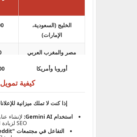
الخليج (السعودية،
2.00
الإمارات)
مصر والمغرب العربي
50
أوروبا وأمريكا
5.00
كيفية تمويل 
إذا كنت لا تملك ميزانية للإعل
استخدام Gemini AI:
SEO لزيادة الظهور في محركات البحث.
التفاعل في مجتمعات "Reddit" و "Quora":