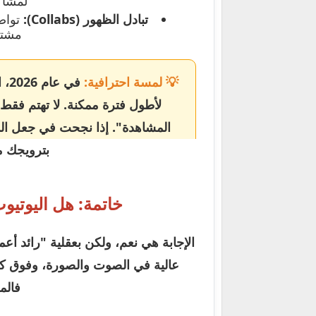
لمشاك
تبادل الظهور (Collabs):
تواص
مشتر
💡 لمسة احترافية:
في
لأطول فترة ممكنة. لا تهتم فق
بترويجك مج
خاتمة: هل اليوتيوب 
الإجابة هي نعم، ولكن بعقلية "رائد أع
عالية في الصوت والصورة، وفوق كل ذل
فالم