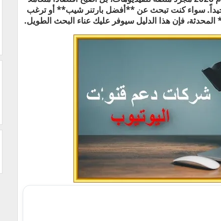
يداً. سواء كنت تبحث عن **أفضل بارتنر شيب** أو ترغب