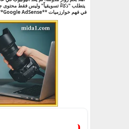
يتطلب "ذكاءً تسويقياً" وليس فقط محتوى ج
في فهم خوارزميات **Google AdSense** المحدثة، فإن هذا الدليل سيوفر عليك عناء البحث الطويل.