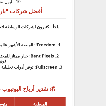
10 مليون مشاهدة Shorts في 90 يوم).
أفضل شركات "بارتنر شيب"
Freedom!:
المنصة الأشهر عالمي
Bent Pixels:
قوي 
Fullscreen:
توفر أدوات تحليلية م
💰 تقدير أرباح اليوتيوب حسب ال
المنطقة