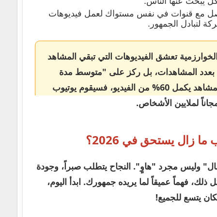
ل يبحث عنها الناس.
ل مع قنوات في نفس مستواك لعمل فيديوهات
كة لتبادل الجمهور.
 عام 2026، الخوارزمية تعشق الفيديوهات التي تبقي المشاهد
ط بعدد المشاهدات، بل ركز على "متوسط مدة
المشاهدة". إذا نجحت في جعل المشاهد يكمل 60% من الفيديو، فسيقوم يوتيوب
اناً لملايين الأشخاص.
ما زال يستحق في 2026؟
مال" وليس مجرد "هاوٍ". النجاح يتطلب صبراً، وجودة
ك، فهماً عميقاً لما يريده جمهورك. ابدأ اليوم،
كان يتسع للجميع!