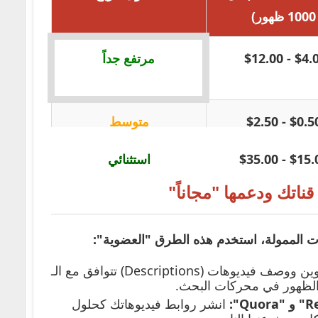
1000 ظهور)
$4.00 - $1
مرتفع جداً
$0.50 - $2.
متوسط
$15.00 - $3
استثنائي
قناتك ودعمها "مجاناً"
انات الممولة، استخدم هذه الطرق "العضوية":
لإنشاء عناوين ووصف فيديوهات (Descriptions) تتوافق مع الـ
انشر روابط فيديوهاتك كحلول