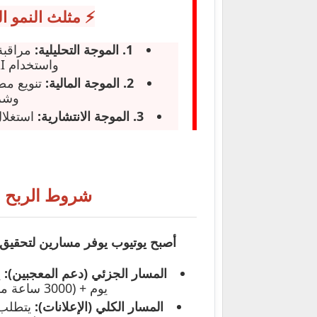
⚡ مثلث النمو الس
1. الموجة التحليلية:
واستخدام AI لتحسين الصور المصغرة.
2. الموجة المالية:
وشرك
3. الموجة الانتشارية:
شروط الربح من 
أصبح يوتيوب يوفر مسارين لتحقيق 
المسار الجزئي (دعم المعجبين):
يوم + (3000 ساعة مشاهدة أو 3 مليون مشاهدة Shorts).
المسار الكلي (الإعلانات):