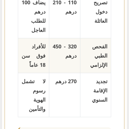
تصريح
110 - 210
يضاف 100
دخول
درهم
درهم
العائلة
للطلب
العاجل
الفحص
320 - 450
للأفراد
الطبي
درهم
فوق سن
الإلزامي
18 عاماً
تجديد
270 درهم
لا تشمل
الإقامة
رسوم
السنوي
الهوية
والتأمين