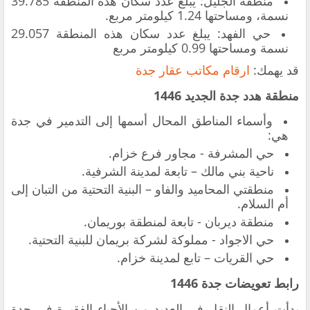
منطقة الجليل: يبلغ عدد سكان هذه المنطقة 39.785
نسمة، ومساحتها 1.24 كيلومتر مربع.
حي الفهد: يبلغ عدد سكان هذه المنطقة 29.057
نسمة ومساحتها 0.99 كيلومتر مربع
قد يهمك:
ارقام مكاتب عقار جدة
منطقة هدد جدة الجديد 1446
وأسماء المناطق المحال أسمها إلى التدمير في جدة
هي:
حي المشرفة - مجاور فرع خزام.
ناحية بني مالك – تابعة لمدينة الشرفية.
منطقتي المحاميد والفاو – البنية التحتية من التبان إلى
أم السلام.
منطقة ديربان - تابعة لمنطقة بوريمان.
حي الاجواد - مملوكة لشركة بريمان للبنية التحتية.
حي القريات – تابع لمدينة خزام.
رابط تعويضات جدة 1446
بدأت أعمال النقل في العديد من الأحياء الفقيرة في جدة