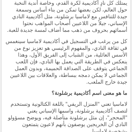
يمتلك كل نادٍ أكاديمية لكرة القدم، وخاصة أندية النخبة
حول العالم، لكن بعضها تمكن من بناء أساس وسمعة
جيدة للتنافس مع لاماسيا برشلونة، مثل أكاديمية النادي
الإسباني، جيلاً من اللاعبين أصحاب المواهب نحتوا
أسمائهم بحروف من ذهب مما أضاف لمسة جديدة للعبة.
كل من يرغب في التسجيل في أكاديمية لاماسيا س
ينغمس
في ثقافة النادي، والمفهوم الرئيسي هو تعزيز نوع من
الأسس العائلية، من الشباب إلى الفريق الأول، وهذا
ينعكس في الطريقة التي يعمل بها النادي، فإن اللعب
الجماعي يتوقف على الصداقة الحميمة، وبدون العمل
الجماعي لا يمكن دمجه ببساطة، والعلاقات بين اللاعبين
جيدة خارج الملعب.
ما هو معنى اسم أكاديمية برشلونة؟
لاماسيا تعني "المنزل الريفي" باللغة الكتالونية وتستخدم
لتصف أكاديمية برشلونة، واسمها الإسباني يعني
"المحجر"، إن مثل برشلونة متأصلة فيه، ويوضح مسؤولو
النادي أن الخريجين يوصفون بأنهم لاعبون يتمتعون
بشخصية لاماسيا.