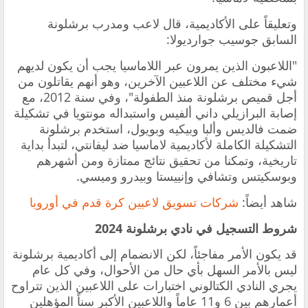
وتعليقاً على الأكاديمية، قال لاعب ومدرب برشلونة
السابق جوسيب جوارديولا:
"اللاعبون الذين يمرون عبر اللاماسيا يجب أن يكون لديهم
شيء مختلف عن اللاعبين الآخرين، وهو أنهم يقاتلون من
أجل قميص برشلونة منذ الطفولة"، وفي سنة 2012، مع
إصابة البرازيلي داني ألفيس واستبداله مونتويا في تشكيلة
ضمت فالديس وألبا وبيكيه وبويول، استخدم برشلونة
التشكيلة الكاملة لأكاديمية لاماسيا ضد ليفانتي، لتبدأ بداية
تاريخية، وتمكنا من تحقيق نتائج ممتازة ومن أشهرهم
وبوسكيتس وتشافي وإنييستا وبيدرو وميسي.
شاهد أيضاً:
شركات تسويق لاعبين كرة قدم في أوروبا
شروط التسجيل في نادي برشلونة 2024
قد يكون الأمر مفاجئاً، لكن الانضمام إلى أكاديمية برشلونة
ليس بالأمر السهل بأي حال من الأحوال، وفي كل عام
يجري النادي الكتالوني اختبارات على اللاعبين الذين تتراوح
أعمارهم بين 6 و11 عاماً واللاعبين الأكبر سناً المؤهلين