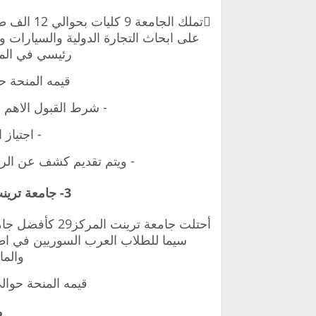
رئيسي في الما
قيمه المنحة حوالي 3500 الى 
- شرط القبول الاهم هو
- اجتياز 
- ويتم تقديم كشف عن الرات
3- جامعة ترينت TU للبكالوريوس في كندا
أحتلت جامعة تري
سيما للطلاب العرب السوريين في اطا
والما
قيمه المنحة حوالي 2000 الى 25000 دولار س
م