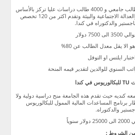
تملك الجامعة 9 كليات بحوالي 12 الف طالب جامعي و 4000 طالب دراسات عليا تركز بالأساس
على ابحاث التجارة الدولية والسيارات والعدالة الاجتماعية والبيئة وتقدم اكثر من 120 تخصص
جستير والدكتوراه في كندا.
7500 دولار
 الا يقل معدل الطالب عن 80%
اختبار ايلتس او التوفل
ب السنوي للوالدين لتقدير قيمه المنحة
نت المركز29 كأفضل جامعه كنديه حيث تقدم هذه الجامعة منح دراسية دولية ولا
ر برنامج المساعدات المالية الممول للبكالوريوس
جستير والدكتوراه.
نوياً
ن الشروط :