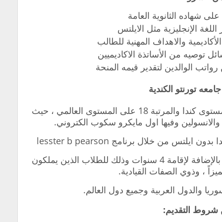
لى شهاده الثانوية العامة
ر اللغة الإنجليزية مثل الايلتس
لأكاديمية والاهداف المهنية للطالب
ل توصيه من الأساتذة الاكاديميين
تب الوالدين لتقدير قيمه المنحة
تحتل جامعه تورنتو المرتبة الاولى على مستوى كندا والمرتبة 18 على المستوى العالمي ، حيث
 والانسولين وفيها اول مايكرو سكوب الكتروني.
لتس من خلال برنامج lesster b pearson
حيث تقدم منحة دراسية ممولة بالكامل بالإضافة لإقامة 4 سنوات وذلك للطلاب الذين يملكون
مميزاً ، وذوي الصفات القيادية.
ريا والدول العربية وجميع دول العالم.
شروط التقديم: