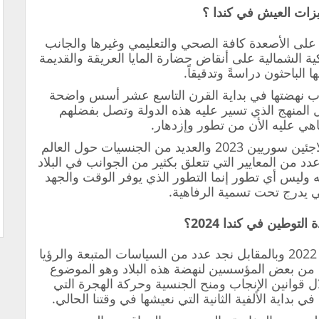
زات العيش في كندا ؟
اً على الأصعدة كافة الصحي والتعليمي وغيرها والجانب
كية الشمالية على أنقاض حضارة المايا العريقة والقديمة
ا الباحثون دراسةً وتدقيقاً.
اب نهضتها في بداية القرن التاسع عشر أسس واضحة
ل المنهج الذي تسير عليه هذه الدولة وتصل بفضلهم
هي عليه الأن من تطور وإزدهار.
بالإضافة أنها من الدول التي تطلب لاجئين سوريين 2023 والعديد من الجنسيات حول العالم
دد من المعايير التي تتعلق بكثير من الجوانب في البلاد
 وليس أي تطور إنما التطور الذي يوفر الوقت والجهد
 يدرج تحت تسمية الرفاهية.
 التوطين في كندا 2024؟
لأنها من الدول التي تستقبل اللاجئين 2022 وبالمقابل نجد عدد من السياسات المتبعة والرؤيا
 من بعض المؤسسين لنهضة هذه البلاد وهو الموضوع
ل قوانين الإنجاب ومنح الجنسية وحركة الهجرة التي
بداية الألفية الثانية التي نعيشها في وقتنا الحالي.