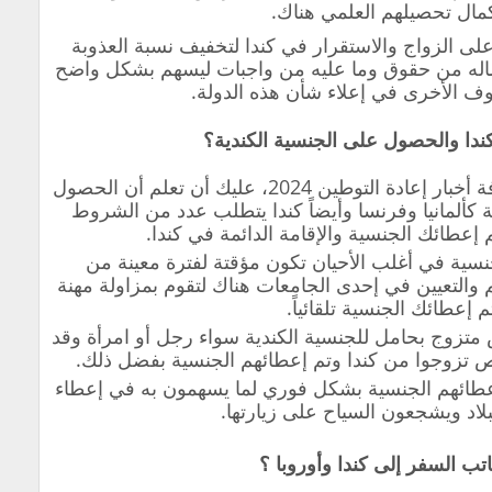
كمال تحصيلهم العلمي هناك.
ى الزواج والاستقرار في كندا لتخفيف نسبة العذوبة
اله من حقوق وما عليه من واجبات ليسهم بشكل واضح
وف الأخرى في إعلاء شأن هذه الدولة.
دا والحصول على الجنسية الكندية؟
عزيزي القارئ عليك الراغب في معرفة أخبار إعادة التوطين 2024، عليك أن تعلم أن الحصول
 كألمانيا وفرنسا وأيضاً كندا يتطلب عدد من الشروط
م إعطائك الجنسية والإقامة الدائمة في كندا.
نسية في أغلب الأحيان تكون مؤقتة لفترة معينة من
م والتعيين في إحدى الجامعات هناك لتقوم بمزاولة مهنة
 إعطائك الجنسية تلقائياً.
متزوج بحامل للجنسية الكندية سواء رجل أو امرأة وقد
تزوجوا من كندا وتم إعطائهم الجنسية بفضل ذلك.
م إعطائهم الجنسية بشكل فوري لما يسهمون به في إعطاء
لاد ويشجعون السياح على زيارتها.
ب السفر إلى كندا وأوروبا ؟