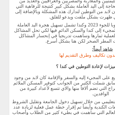
منيين والمغاربة والمصريين والعراقيين والعديد من
ة إلى اليد العاملة بشكل كبير كنتيجة للرفاهية التي
 لابد من التوطين لتدارك هذه المشكلة وبالإضافة إلى
ي ظهرت بشكل ملفت ويدعو للقلق.
عملية التوطين في أفضل دول أوروبا للجوء 2023 وكندا تشمل تسهيل هجرة اليد العاملة
مجيء إلى كندا والسكن الدائم فيها لكي تحل المشاكل
 العملية ثمارها وساهمت تدريجياً في إنحسار المشاكل
ت المطر الصخر لكن هنا بشكل أسرع.
شاهد أيضاً:
 بدون تكاليف وطرق التقديم لها
يزات لإعادة التوطين في كندا ؟
يع على المجيء إليه والسفر والإقامة كان لابد من وجود
بق شملت الكثير من الجوانب كتوفير المسكن الملائم
راج التي تضم ألافاً منها والاي تتسع لأعداد كبيرة من
الوافدين.
التعليمي من خلال تسهيل دخول الجامعة وتقليل الشروط
ات الكندية وأيضاً تم إقرار خطة عمل فعلية لزيادة عدد
ن العالم التي ساهمت في بطيء كثير من الطلاب وأصحاب