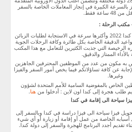
يسهل هذا المكتب عملية السفر إلى 28 دولة مختلفة وتتضمن أغلب الدول الأوروبية المتقدمة
ز بالسرعة الكبيرة في إنجاز المعاملات الخاصة بالسفر
48 ساعة فقط.
من أسهل مكاتب إعادة التوطين في كندا 2022 وأكثرها سرعة في الاستجابة لطلبات الزبائن
اعيد الدقيقة الخاصة بكل طائرة وكافة الرحلات الجوية
اره الرخيصة التي جذبت الكثيرين للتعامل مع هذا المكتب
الأداء الممتاز والدقيق.
 به مكون من عدد من الموظفين المحترفين الجاهزين
جابة عن كافة تساؤلاتكم فيما يخص أمور السفر والفيزا
وغيرها.
طين الخاص بالمفوضية السامية للأمم المتحدة لشؤون
يم طلب هجرة إلى كندا اون لاين : أدخلوا من
هنا
.
زا سياحة الى إقامة في كندا
حويل فيزا سياحة الى فيزا دراسة في كندا وبالسفر إلى
 أسبابه الخاصة من عمل أو إقامة أو زيارة أو أي شيء
تقديم أجدد البرنامج للهجرة والسفر إلى دولة كندا.