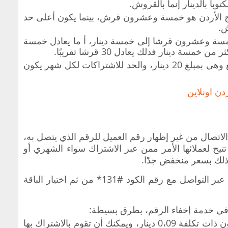
وبا بالدينار إنما بالقروش.
ج الأردن هو خمسة وعشرون قرش، بينما يكون أعلى حد
مسة وعشرون قرشا إلى خمسة دينار، أ ما يعادل خمسة
ة دينار فذلك يعادل 30 قرشا تقريبًا.
يوجد حد معين للخطوط مسبقة الدفع وهي بمبلغ 20 دينار، والحد للاشتراكات لكل شهر يكون
ن اونلاين
 الاتصال من غير إظهار رقم العميل للرقم الذي يتصل به،
تتيح لعملائها الأمر ممن عبر الاشتراك سواء الشهري أو
وذلك بسعر منخفض جدًا.
تستطيع أن تشترك في خدمة إخفاء الرقم عبر التواصل مع رقم الكود #131* من ثم اختيار الباقة
 في خدمة إخفاء الرقم، بطرق بسيطة:
باقة تستطيع أن تشترك بها يوميا وتكون ذات تكلفة 0،09 دينار، ويمكنك أن تقوم بالاشتراك بها