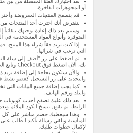
بعد اختيارك الفئة المفضلة من بين منت
أو المجوهرات الفاخرة.
قم بتصفح المنتجات المعروضة وأختر ا
لنفترض أنك اخترت أحد المنتجات من 
وسيتم بعد ذلك إعادة توجيهك تلقائياً إ
المتوفرة وأنواع المواد المستخدمة في الت
إذا كنت تريد حقاً شراء هذا المنتج، 
التي ترغب في شرائها.
ثم اضغط على زر "أضف إلى سلة الت
بك، الآن اضغط فوق Checkout وتابع الخطوات المتبقية.
والتحديد على زر التسجيل كعضو نشط في
كما يجب إضافة جميع البيانات التي ت
والبلد ورقم الهاتف.
بعد ذلك عليك تصفح أحدث كوبونات 
الرابط، ثم تقون بنسخ الكود الملائم وبع
وهذا سيعطيك خصم مباشر على كل ما ت
المناسبة وتلقي رسالة تأكيد الطلب على
لإكمال خطوات طلبك.