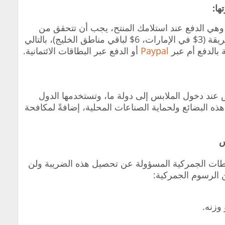
بل تحديد طريقة الدفع على موقع Shein وهي الدفع عند استلامك المنتح، يجب أن تتحقق من
التكاليف التي يفرضها الموقع على هذه الطريقة (3$ في الإمارات، 6$ لباقي مناطق الخليج)، بالتالي
 بالدفع أم عبر
Paypal
أو الدفع عبر البطاقات الائتمانية.
ند دخول الملابس إلى دولة ما، وتستخدمها الدول
البضائع ولحماية الصناعات المحلية، إضافةً لمكافحة
س
طات الجمركية المسؤولة عن تحصيل هذه الضريبة ولن
 الرسوم الجمركية:
وزنه.