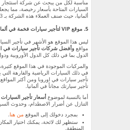
مناسبة لكل من يبحث عن شركة استئجار سيا
السيارات المتاحة بأسعار رخيصة، مما يجعله
ألمانيا، حيث صنف العملاء هذه الشركة بـ 8.3 لسرعة التسليم ونظافة المركبات.
5. موقع VIP لتأجير سيارات فخمة في ألمانيا
ليس هذا الموقع هو الأشهر في تأجير السي
مواقع
و
أفضل شركات تأجير سيارات في او
الدول بما في ذلك كل الدول الأوروبية ودو
والمركبات الموجودة في هذا الموقع كثيرة
في ذلك السيارات الرياضية والفارهة التي 
تأجير سيارات في اوروبا ومن أكثر المواقع 
تأجير سيارتك مجاناً في ألمانيا.
أما بالنسبة لموضوع
أسعار تأجير السيارات ف
التنازل عن أضرار الاصطدام، وحدوث السر
بمجرد دخولك إلى الموقع
من هنا
.
ستظهر لك لائحة، يمكنك اختيار المكان 
المنطقة.