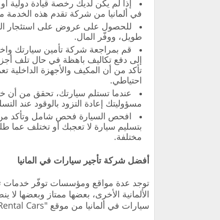
إذا لم يكن لديك رخصة قيادة دولية أو
في ألمانيا من شركة تقدم هذه الخدمة م
للحصول على عروض على استئجار السي
طويل، ووفّر المال.
قم بمراجعة شركة تأمين سيارتك واختر 
إلى دفع تكاليف باهظة في حال تلف أجزا
تأكد من أن المكيف والأجهزة الداخلية 
احتياطي.
عندما تستلم سيارتك، تحقق من أن خزا
مسؤوليتك إعادة التزود بالوقود عند التسل
افحص السيارة فحص شامل وتأكد من أن
بتسليم سيارة لا تعجبك أو تختلف عما طلب
مختلفة.
أفضل شركة تأجير سيارات في المانيا
توجد عدة مواقع ومؤسسات توفّر خدمات تأج
سيارات في ألمانيا من موقع "Rental Cars" المعروف.