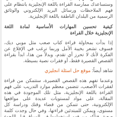
وستساعدك ممارسة القراءة باللغة الإنجليزية بانتظام على
فهم الملاحظات ورسائل البريد الإلكتروني والوثائق
الرسمية من البلدان الناطقة باللغة الإنجليزية.
كيفية تحسين المهارات الأساسية لمادة اللغة
الإنجليزية خلال القراءة
إذا بدأت بمحاولة قراءة كتاب صعب مثل موبي ديك،
فسوف تشعر بخيبة الأمل وربما ترغب في الإقلاع عن
الفكرة لأنك لا تحرز أي تقدم، وبدلاً من هذا، ابدأ بقراءة
القصص القصيرة فقط، أو فقرات نصية بسيطة.
شاهد أيضاً:
موقع حل اسئلة انجليزي
وعندما تفهم هذه القصص القصيرة، ستتمكن من قراءة
لفقرات الأصعب، تتضمن معظم موارد التدريب على فهم
القراءة باللغة الإنجليزية، مثل تلك الموجودة في هذه
المقالة، على مواد لمستويات عديدة على مواقعها
الإلكترونية، حتى تتمكن من قضاء وقتك ودراسة كل
مستوى، ويمكن للمبتدئين قراءتها، وفي حال وجدت كلمة
صعبة، فتأكد من فهم استخدامها في السياق قبل اللجوء