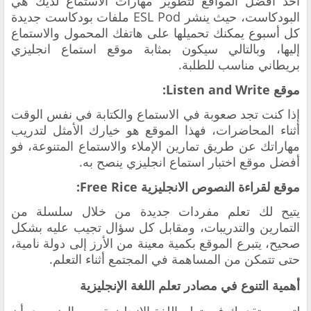
أحد أفضل المواقع لتطوير مهارات الاستماع لديك هي
البودكاست، حيث ينشر ESL Pod ملفات بودكاست جديدة
كل أسبوع يمكنك تحميلها على هاتفك المحمول والاستماع
إليها، وبالتالي سيكون بمثابة موقع استماع انجليزي
بريطاني مناسب للطلبة.
موقع Listen and Write:
إذا كنت تجد صعوبة في الاستماع والكتابة في نفس الوقت
أثناء المحاضرات، فهذا الموقع هو خيارك الأمثل لتدريب
مهاراتك عن طريق تمارين الإملاء والاستماع المتنوعة، فو
أفضل موقع اختبار استماع انجليزي ينصح به.
موقع لقراءة النصوص الانجليزية Free Rice:
يتيح لك تعلم مفردات جديدة من خلال سلسلة من
التمارين والتدريبات، ومقابل كل سؤال تجيب عليه بشكل
صحيح، يتبرع الموقع بكمية معينة من الأرز إلى دولة نامية،
حتى تتمكن من المساهمة في المجتمع أثناء التعلم.
أهمية التنوع في مصادر تعلم اللغة الإنجليزية