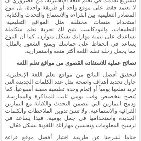
لتسريع تقدمك في تعلم اللغة الإنجليزية، من الضروري أن
لا تعتمد فقط على موقع واحد أو طريقة واحدة، بل تنوع
المصادر التعليمية بين القراءة والاستماع والتحدث والكتابة.
استخدام منصات مختلفة مثل المواقع التعليمية،
التطبيقات، والبودكاست يتيح لك تجربة تعلم متكاملة
تساعدك على تنمية مهاراتك بشكل متوازن. كما أن التنوع
يساعد في الحفاظ على حماسك ويمنع الشعور بالملل،
مما يجعل رحلة تعلم اللغة أكثر متعة واستمرارية.
نصائح عملية للاستفادة القصوى من مواقع تعلم اللغة
لتحقيق أفضل النتائج من مواقع تعلم اللغة الإنجليزية،
حاول تحديد أهداف واضحة مثل عدد الكلمات الجديدة التي
تريد تعلمها يومياً أو إتمام وحدة تعليمية معينة أسبوعياً. كما
يُنصح بتخصيص وقت يومي ثابت للمذاكرة والممارسة،
ودمج التمارين التي تتضمن التحدث والكتابة مع التمارين
القرائية والاستماعية. ولا تنسَ تدوين الملاحظات والكلمات
الجديدة واستخدامها في جمل يومية، فهذا يساعد في
ترسيخ المعلومات وتحسين مهاراتك اللغوية بشكل فعّال.
ختاما لشرحنا عن طريقة اختيار أفضل موقع قراءة