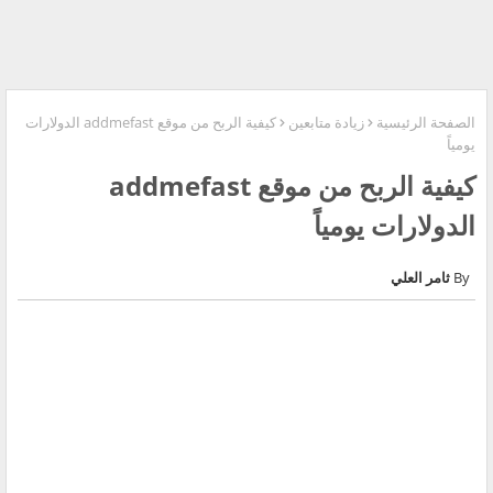
الصفحة الرئيسية
زيادة متابعين
كيفية الربح من موقع addmefast الدولارات
يومياً
كيفية الربح من موقع addmefast
الدولارات يومياً
ثامر العلي