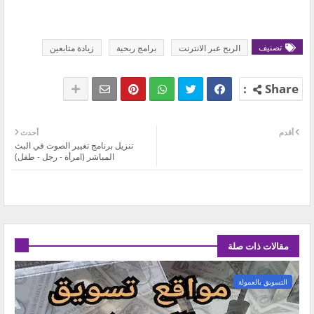
تصنيف
الربح عبر الانترنت
برامج ربحية
زيادة متابعين
أقدم
أحدث
تنزيل برنامج تغيير الصوت في البث
المباشر (امرأة - رجل - طفل)
مقالات ذات صلة
التسويق بالعمولة