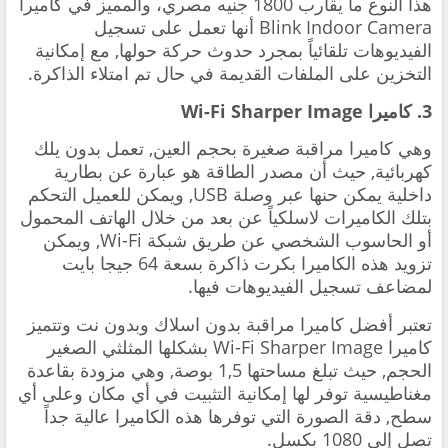
هذا النوع ما يقارب 1800 جنيه مصري، والمميز في كاميرا
Blink Indoor Camera أنها تعمل على تسجيل
الفيديوهات تلقائياً بمجرد حدوث حركة حولها, مع إمكانية
التخزين على الملفات القديمة في حال تم امتلاء الذاكرة.
3. كاميرا Wi-Fi Sharper Image
وهي كاميرا مراقبة صغيرة بحجم العين, تعمل بدون يلك
كهربائية, حيث أن مصدر الطاقة هو عبارة عن بطارية
داخلية يمكن حنها عبر وصلة USB, ويمكن للعميل التحكم
بتلك الكاميرات لاسلكياً عن بعد من خلال الهاتف المحمول
أو الحاسوب الشخصي عن طريق شبكة Wi-Fi, ويمكن
تزويد هذه الكاميرا بكرت ذاكرة بسعة 64 جيجا بايت
لمضاعف تسجيل الفيديوهات فيها.
تعتبر أفضل كاميرا مراقبة بدون اسلاك وبدون نت وتتميز
كاميرا Wi-Fi Sharper Image بشكلها المثلثي الصغير
الحجم, حيث تبلغ مساحتها 1,5 بوصة, وهي مزودة بقاعدة
مغناطيسية توفر لها إمكانية التثبيت في أي مكان وعلى أي
سطح, دقة الصورة التي توفرها هذه الكاميرا عالية جداً
تصل إلى 1080 بكسل.