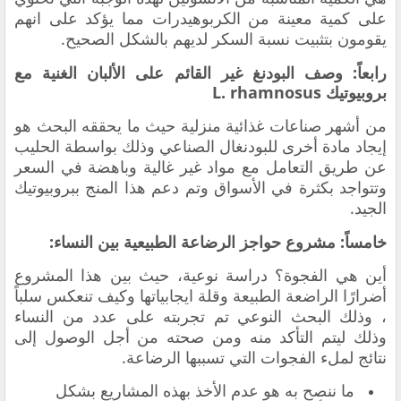
على كمية معينة من الكربوهيدرات مما يؤكد على انهم
يقومون بتثبيت نسبة السكر لديهم بالشكل الصحيح.
رابعاً: وصف البودنغ غير القائم على الألبان الغنية مع
بروبيوتيك L. rhamnosus
من أشهر
صناعات غذائية منزلية حيث
ما يحققه البحث هو
إيجاد مادة أخرى للبودنغال الصناعي وذلك بواسطة الحليب
عن طريق التعامل مع مواد غير غالية وباهضة في السعر
وتتواجد بكثرة في الأسواق وتم دعم هذا المنج ببروبيوتيك
الجيد.
خامساً: مشروع حواجز الرضاعة الطبيعية بين النساء:
أين هي الفجوة؟ دراسة نوعية، حيث
بين هذا المشروع
أضرارًا الراضعة الطبيعة وقلة ايجابياتها وكيف تنعكس سلباً
، وذلك البحث النوعي تم تجربته على عدد من النساء
وذلك ليتم التأكد منه ومن صحته من أجل الوصول إلى
نتائج لملء الفجوات التي تسببها الرضاعة.
ما ننصح به هو عدم الأخذ بهذه المشاريع بشكل