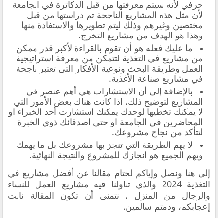
حرفي لأنه سيتم معرفتها من قبل الدكاترة في الجامعة
لأن مثل هذه المشاريع الناجحة تم دراستها من قبل
مختصين وغيرهم وذلك ليتم تطويرها والاستفادة منها
وهذا هو الهدف من مشاريع التخرج.
ما عليك فعله هو أن تقوم بالقراءة لأكبر قدر ممكن
من مشاريع في التغذية لتتمكن من معرفة استراتيجية
العمل وطريقة البحث ونوعية الأفكار التي تعتبر ناجحة
في مشاريع صناعة الأغذية.
بالإضافة إلى أن الاستشارات هي أهم عنصر في
المشاريع لتوضيح ذلك، اذا كانت هناك بعض الأمور التي
لا يمكنك تخطيها لوحدك يمكنك استشارت أحد الخبراء او
المحاضرين في الجامعة او حتى اصدقائك ذوي الخبرة
لتتأكد من نجاح مشروعك.
لا يهم الطريقة التي تنجز بها مشروعك بل ما يهمك
ويهم الجميع هو انجازك للمشروع والنتيجة النهائية.
إلى هنا ونصل وإياكم لختام مقالنا عن أفضل مشاريع في
التغذية 2024 والذي تناولنا فيه مشاريع العمل للنساء
والرجال من المنزل ، نتمنى أن تكون المقالة نالت
إعجابكم، ودمتم سالمين.