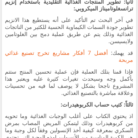
ثانياً: تطوير المنتجات الغذائية التقليدية باستخدام إنزيم
ترانسغلوتاميناز الميكروبي:
في آخر البحث تم التأكيد على أنه يستطيع هذا الانزيم
تطوير جودة السمات الكيماوية الحسية للكثير من الناتجات
الغذائية وذلك يتم عن طريق عملية دمج بين الغلوتامين
ولايسيسن.
قد يهمك:
أفضل 7 أفكار مشاريع تخرج تصنيع غذائي
مربحة
فإذا قمنا بتلك العملية فإن عملية تحسين المنتج ستتم
بأكمل وجه وسيحدث تغيرات كثيرة عليه ويعتبر هذا
المشروع ناجحا بشكل لا يوصف لما فيه من تحسينات
وعلاقة مباشرة بالتصنيع الغذائي.
ثالثاً: كتيب حساب الكربوهيدرات:
اذ يحتوي الكتاب على أغلب الوجبات الغذائية وما تحويه
من كربوهيدرات وذلك ليتمكن المريض المصاب بمرض
السكري بمعرفة كيفية أخذ الإنسولين وفقاً لكل وجبة وما
هي الكمية المناسبة من الأنسولين لهذه الوجبة التي تحتوي