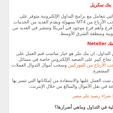
بنك سكريل
لتي تتعامل مع برامج التداول الإلكترونية متوفر على
الأرباح من MT4 بسهولة
ويقدم العديد من الخدمات
لأفرع وأهم فرع موجود في أمريكا وتنتشر في العديد من
روبية ومنطقة الشرق الأوسط.
ك Neteller
لتداول، ان
بنك نتلر هو خيار مناسب فتم العمل على
 البنك في سنة 1999 وحقق نجاح كبير على الصعيد الإلكتروني خاصة في مسائل
 الأرباح من الفوركس
وسحب أموال التدوال العملات
المشفرة.
ت العمل عليها والاستفادة من إمكاناتها التي تتميز بها
عة في نقل الأموال والمبالغ من خلال الإنترنت.
شراء رصيد نتلر مصر
لية في التداول وماهي أضرارها؟